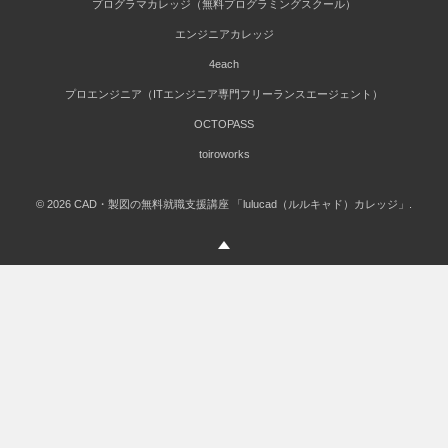
プログラマカレッジ（無料プログラミングスクール）
エンジニアカレッジ
4each
プロエンジニア（ITエンジニア専門フリーランスエージェント）
OCTOPASS
toiroworks
©
2026
CAD・製図の無料就職支援講座 「lulucad（ルルキャド）カレッジ」
.