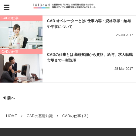
CADの仕事
CAD オペレーターとは/ 仕事内容・資格取得・給与
や年収について
25
Jul
2017
CADの仕事
CADの仕事とは 基礎知識から資格、給与、求人転職
市場まで一挙説明
28
Mar
2017
前へ
HOME
CADの基礎知識
CADの仕事 ( 3 )