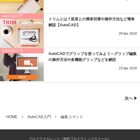
AutoCAD入門
トリムとは？延長との簡単切替や操作方法など簡単
解説【AutoCAD】
29
Apr
2018
AutoCAD入門
AutoCADでグリップを使ってみよう～グリップ編集
の操作方法や多機能グリップなどを解説
23
Apr
2018
次へ
HOME
AutoCAD入門
編集コマンド
プログラマカレッジ（無料プログラミングスクール）