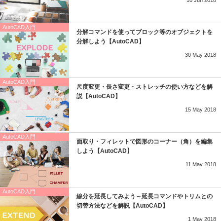
10
Jun
2018
AutoCAD入門
分解コマンドを使ってブロック等のオブジェクトを
分解しよう【AutoCAD】
30
May
2018
AutoCAD入門
尺度変更・長さ変更・ストレッチの使い方などを解
説【AutoCAD】
15
May
2018
AutoCAD入門
面取り・フィレットで図形のコーナー（角）を編集
しよう【AutoCAD】
11
May
2018
AutoCAD入門
線分を延長してみよう～延長コマンドやトリムとの
切替方法などを解説【AutoCAD】
1
May
2018