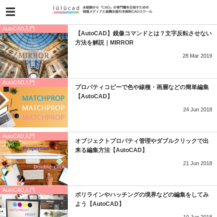
AutoCAD入門
【AutoCAD】鏡像コマンドとは？文字反転させない
方法を解説｜MIRROR
28
Mar
2019
AutoCAD入門
プロパティコピーで色や線種・画層などの簡単編集
【AutoCAD】
24
Jun
2018
AutoCAD入門
オブジェクトプロパティ管理やダブルクリックで出
来る編集方法【AutoCAD】
21
Jun
2018
AutoCAD入門
ポリラインやハッチングの境界などの編集をしてみ
よう【AutoCAD】