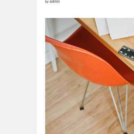
admin
by