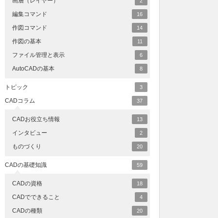
画層（レイヤー）
2
編集コマンド
16
作図コマンド
14
作図の基本
11
ファイル管理と表示
6
AutoCADの基本
8
トピック
3
CADコラム
37
CADお役立ち情報
13
インタビュー
2
ものづくり
20
CADの基礎知識
59
CADの資格
18
CADでできること
4
CADの種類
20