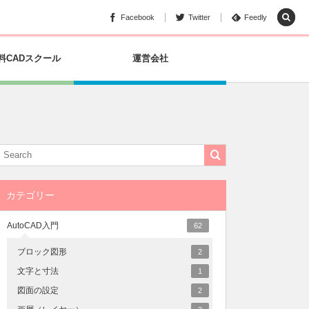
Facebook
Twitter
Feedly
料CADスクール
運営会社
カテゴリー
AutoCAD入門
62
ブロック図形
2
文字と寸法
1
図面の設定
2