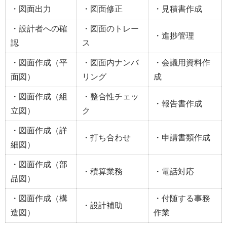
・図面出力
・図面修正
・見積書作成
・設計者への確
・図面のトレー
・進捗管理
認
ス
・図面作成（平
・図面内ナンバ
・会議用資料作
面図）
リング
成
・図面作成（組
・整合性チェッ
・報告書作成
立図）
ク
・図面作成（詳
・打ち合わせ
・申請書類作成
細図）
・図面作成（部
・積算業務
・電話対応
品図）
・図面作成（構
・付随する事務
・設計補助
造図）
作業