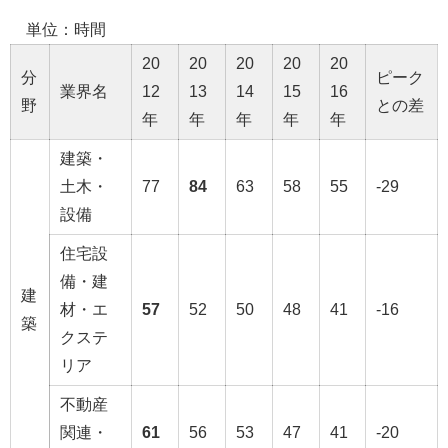
単位：時間
20
20
20
20
20
分
ピーク
業界名
12
13
14
15
16
野
との差
年
年
年
年
年
建築・
土木・
77
84
63
58
55
-29
設備
住宅設
備・建
建
材・エ
57
52
50
48
41
-16
築
クステ
リア
不動産
関連・
61
56
53
47
41
-20